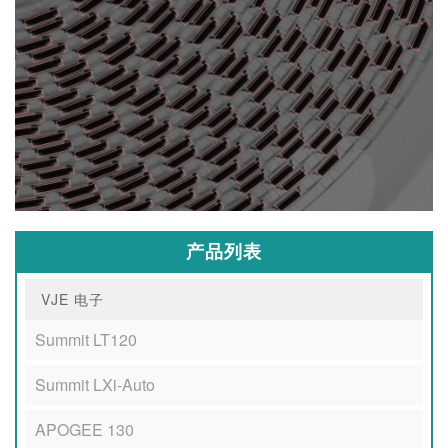
产品列表
VJE 电子
Summit LT120
Summit LXi-Auto
APOGEE 130