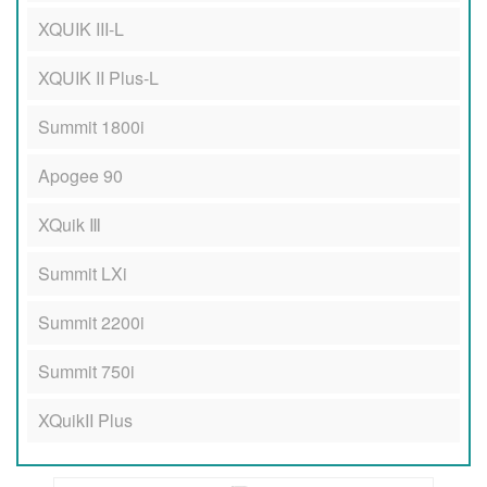
XQUIK III-L
XQUIK II Plus-L
Summit 1800i
Apogee 90
XQuik Ⅲ
Summit LXi
Summit 2200i
Summit 750i
XQuikII Plus